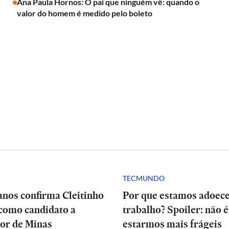
Ana Paula Hornos: O pai que ninguém vê: quando o
valor do homem é medido pelo boleto
TECMUNDO
anos confirma Cleitinho
Por que estamos adoec
como candidato a
trabalho? Spoiler: não é
or de Minas
estarmos mais frágeis