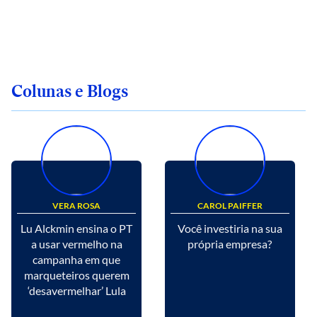
Colunas e Blogs
VERA ROSA
CAROL PAIFFER
Lu Alckmin ensina o PT
Você investiria na sua
a usar vermelho na
própria empresa?
campanha em que
marqueteiros querem
‘desavermelhar’ Lula