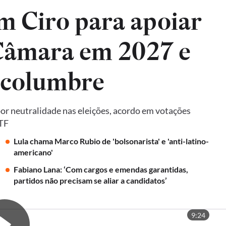
m Ciro para apoiar
 Câmara em 2027 e
lcolumbre
por neutralidade nas eleições, acordo em votações
STF
Lula chama Marco Rubio de 'bolsonarista' e 'anti-latino-
americano'
Fabiano Lana: ‘Com cargos e emendas garantidas,
partidos não precisam se aliar a candidatos’
9:24