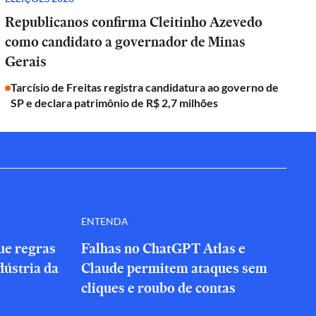
Republicanos confirma Cleitinho Azevedo
como candidato a governador de Minas
Gerais
Tarcísio de Freitas registra candidatura ao governo de
SP e declara patrimônio de R$ 2,7 milhões
ENTENDA
que regras
Falhas no ChatGPT Atlas e
dústria da
Claude permitem ataques sem
cliques e roubo de contas