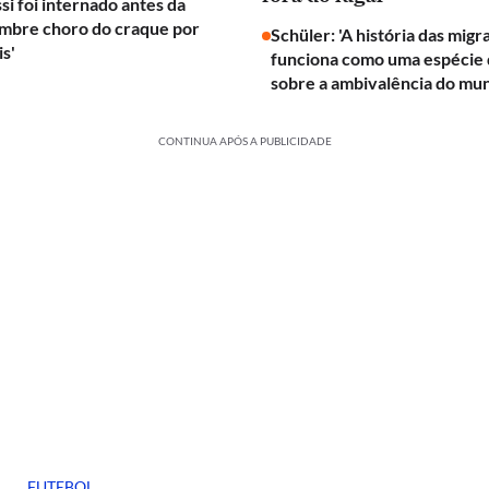
si foi internado antes da
embre choro do craque por
Schüler: 'A história das mig
is'
funciona como uma espécie d
sobre a ambivalência do mu
CONTINUA APÓS A PUBLICIDADE
FUTEBOL