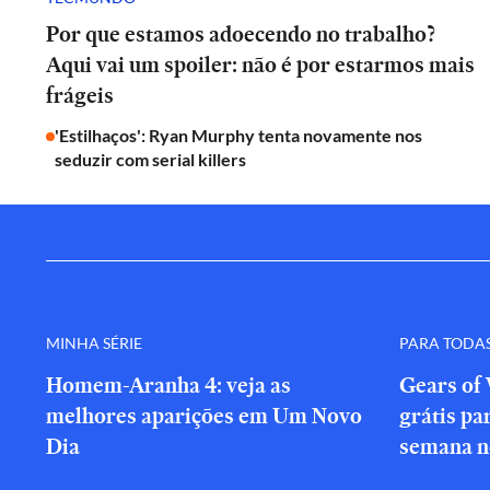
Por que estamos adoecendo no trabalho?
Aqui vai um spoiler: não é por estarmos mais
frágeis
'Estilhaços': Ryan Murphy tenta novamente nos
seduzir com serial killers
MINHA SÉRIE
PARA TODA
Homem-Aranha 4: veja as
Gears of 
melhores aparições em Um Novo
grátis par
Dia
semana n