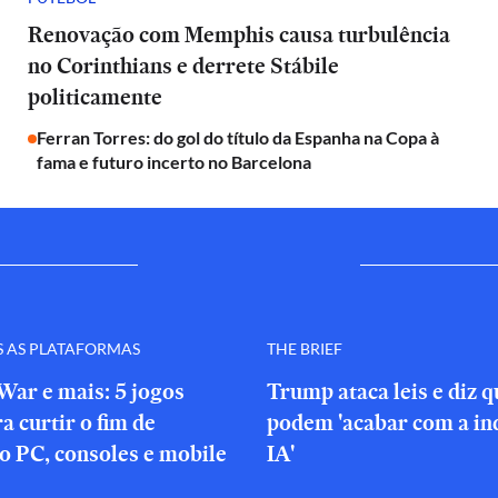
Renovação com Memphis causa turbulência
no Corinthians e derrete Stábile
politicamente
Ferran Torres: do gol do título da Espanha na Copa à
fama e futuro incerto no Barcelona
S AS PLATAFORMAS
THE BRIEF
War e mais: 5 jogos
Trump ataca leis e diz 
a curtir o fim de
podem 'acabar com a in
o PC, consoles e mobile
IA'