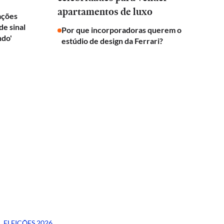
apartamentos de luxo
rações
e sinal
Por que incorporadoras querem o
ndo'
estúdio de design da Ferrari?
ELEIÇÕES 2026