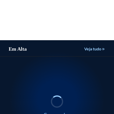
ESPORTES
ESPORTES
ESPORTES
Atlético-
Rayssa
Rayssa
MG
ORTES
CULTURA
ESPORTES
ESPORTES
ESPORTES
ESPORTES
CULTURA
ESPORTES
Opinião
Opinião
Leal
Leal
vira,
A
ESPORTES
POLÍTICA
ESPORTES
itiba
torce
Morre
Jadson,
|
Botafogo
Coritiba
torce
Atlético-
Morre
Jadson,
|
ESPORTES
ESPORTES
mas
o
Fifa
Carlos
ex-
Risco
x
PF
x
o
Fifa
MG
Carlos
ex-
Risco
fica
a
pecoense
pé
reage
Adão,
Corinthians,
Dorival
de
Fluminense
encontra
Chapecoense
pé
reage
vira,
Adão,
Corinthians,
Dorival
de
em
a
artista
é
lamenta
André
no
foto
no
em
a
mas
artista
é
lamenta
André
apenas
peonato
treino
pressão
conhecido
preso
nova
Mendonça
Campeonato
de
Campeonato
treino
pressão
fica
conhecido
preso
nova
Mendonça
no
o
ileiro:
no
contra
por
por
virada
é
Brasileiro:
advogado
Brasileiro:
no
contra
apenas
por
por
virada
é
empate
ado
e
Rio,
Gianni
pichar
violência
sofrida
repetir
onde
investigado
onde
Rio,
Gianni
no
pichar
violência
sofrida
repetir
Em Alta
Veja tudo
com
stir
mas
Infantino
seu
doméstica
pelo
Sérgio
assistir
em
assistir
mas
Infantino
empate
seu
doméstica
pelo
Sérgio
confirma
e
nome
contra
São
Moro
ao
piscina
ao
confirma
e
com
nome
contra
São
Moro
o
,
participação
defende
pelos
a
Paulo:
ou
vivo,
com
vivo,
participação
defende
o
pelos
a
Paulo:
ou
Remo
os
ário
no
mandato
muros
mulher
‘Momento
Alexandre
horário
deputados
horário
no
mandato
Remo
muros
mulher
‘Momento
Alexandre
pelo
SLS
do
de
no
muito
de
e
e
e
SLS
do
pelo
de
no
muito
de
Brasileirão
es
alação
Takeover
presidente
SP
Paraná
difícil’
Moraes
escalação
senadores
escalação
Takeover
presidente
Brasileirão
SP
Paraná
difícil’
Moraes
0:00
0:00
/
/
0:00
0:00
POLÍTICA
POLÍTICA
Eliane Cantanhêde
Eliane Canta