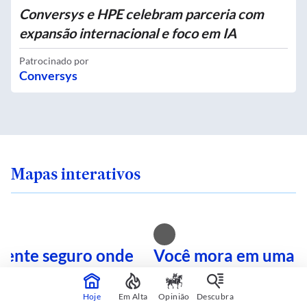
Conversys e HPE celebram parceria com
expansão internacional e foco em IA
Patrocinado por
Conversys
Mapas interativos
 sente seguro onde
Você mora em uma i
 SP? Veja quais são
calor? Consulte sua 
mais perigosas
mapa interativo
Hoje
Em Alta
Opinião
Descubra