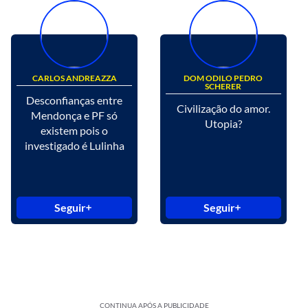
CARLOS ANDREAZZA
DOM ODILO PEDRO
SCHERER
Desconfianças entre
Civilização do amor.
Mendonça e PF só
Utopia?
existem pois o
investigado é Lulinha
Seguir
Seguir
CONTINUA APÓS A PUBLICIDADE