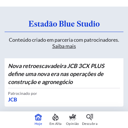
Estadão Blue Studio
Conteúdo criado em parceria com patrocinadores.
Saiba mais
Nova retroescavadeira JCB 3CX PLUS
define uma nova era nas operações de
construção e agronegócio
Patrocinado por
JCB
Quatro novos Bosques Urbanos recebem
Hoje
Em Alta
Opinião
Descubra