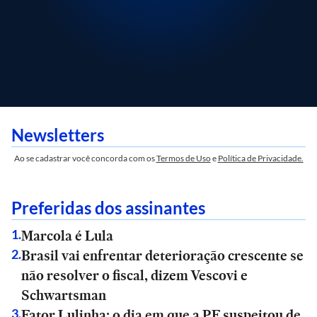
Newsletters
Ao se cadastrar você concorda com os
Termos de Uso
e
Política de Privacidade.
Preferidas dos assinantes
Marcola é Lula
1
.
Brasil vai enfrentar deterioração crescente se
2
.
não resolver o fiscal, dizem Vescovi e
Schwartsman
Fator Lulinha: o dia em que a PF suspeitou de
3
.