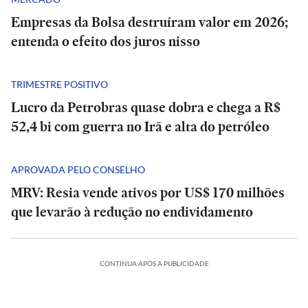
Empresas da Bolsa destruíram valor em 2026;
entenda o efeito dos juros nisso
TRIMESTRE POSITIVO
Lucro da Petrobras quase dobra e chega a R$
52,4 bi com guerra no Irã e alta do petróleo
APROVADA PELO CONSELHO
MRV: Resia vende ativos por US$ 170 milhões
que levarão à redução no endividamento
CONTINUA APÓS A PUBLICIDADE
BRASIL
BRASIL
E+
Aulas
Aulas