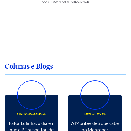
CONTINUA APÓS A PUBLICIDADE
Colunas e Blogs
FRANCISCO LEALI
DEVORÁVEL
Fator Lulinha: o dia em
A Montevidéu que cabe
que a PF suspeitou de
no Manzanar