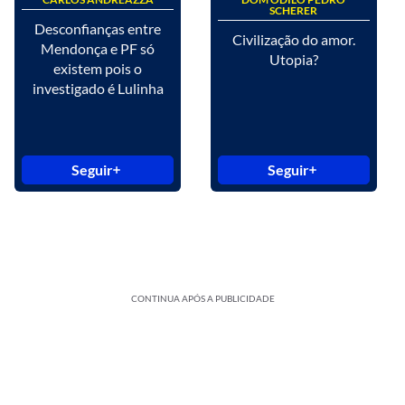
SCHERER
Desconfianças entre
Civilização do amor.
Mendonça e PF só
Utopia?
existem pois o
investigado é Lulinha
Seguir
Seguir
CONTINUA APÓS A PUBLICIDADE