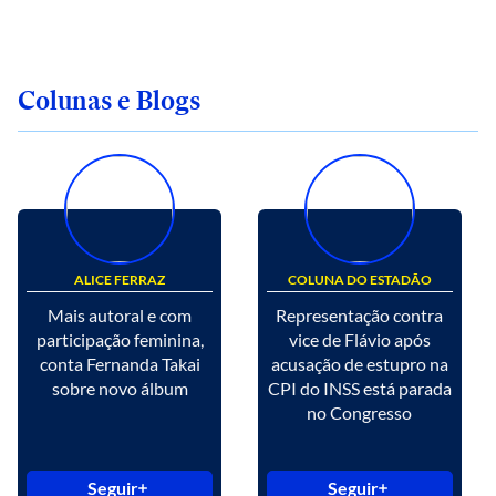
Colunas e Blogs
ALICE FERRAZ
COLUNA DO ESTADÃO
Mais autoral e com
Representação contra
participação feminina,
vice de Flávio após
conta Fernanda Takai
acusação de estupro na
sobre novo álbum
CPI do INSS está parada
no Congresso
Seguir
Seguir