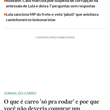
Roseann: Caso Marcola põe suspeita de corrupção na
antessala de Lula e deixa 7 perguntas sem respostas
Lula sanciona MP do frete e veta 'jabuti' que anistiava
caminhoneiros bolsonaristas
CONTINUA APÓS A PUBLICIDADE
JORNAL DO CARRO
O que é carro 'só pra rodar' e por que
você não deveria comprar um