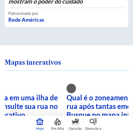
mostram o poder do cuidado
Patrocinado por
Rede Américas
Mapas interativos
ra em uma ilha de
Qual é o zoneamento
onsulte sua rua no
rua após tantas eme
terativo
Busque no mapa inte
Hoje
Em Alta
Opinião
Descubra