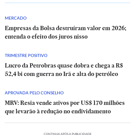
MERCADO
Empresas da Bolsa destruíram valor em 2026;
entenda o efeito dos juros nisso
TRIMESTRE POSITIVO
Lucro da Petrobras quase dobra e chega a R$
52,4 bi com guerra no Irã e alta do petróleo
SÃO
PAULO
APROVADA PELO CONSELHO
SP
MRV: Resia vende ativos por US$ 170 milhões
tem
alerta
que levarão à redução no endividamento
SÃO
para
PAULO
chuva
SP
e
tem
alerta
ventos
BRASIL
PODCASTS
BRASIL
PODCASTS
CONTINUA APÓS A PUBLICIDADE