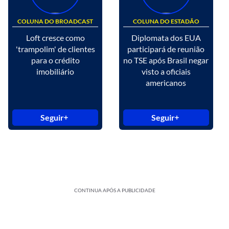
COLUNA DO BROADCAST
COLUNA DO ESTADÃO
Loft cresce como
Diplomata dos EUA
'trampolim' de clientes
participará de reunião
para o crédito
no TSE após Brasil negar
imobiliário
visto a oficiais
americanos
Seguir
Seguir
CONTINUA APÓS A PUBLICIDADE