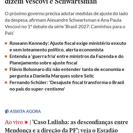
dizem Vescovi e Schwartsman
O próximo governo precisa adotar medidas de ajuste do lado
da despesa, afirmam Alexandre Schwartsman e Ana Paula
Vescovi no 1º debate da série ‘Brasil 2027: Caminhos para o
País’
Roseann Kennedy: Ajuste fiscal exige ministério enxuto
e sem loteamento político, alerta economista
Entenda a 'guerra fria' entre ministros da Fazenda e do
Planejamento sobre ajuste fiscal
Flávio Bolsonaro diz não entender tanto de economia e
pergunta a Daniella Marques sobre Selic
Fernando Schüler: 'Desajuste fiscal transforma o Brasil
no país do super-rentismo'
📹 ASSISTA AGORA
Ao vivo
|
'Caso Lulinha: as desconfianças entre
Mendonça e a direção da PF'; veja o Estadão