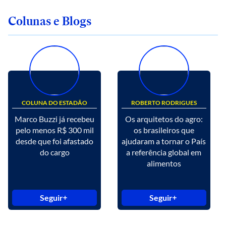
Colunas e Blogs
COLUNA DO ESTADÃO
ROBERTO RODRIGUES
Marco Buzzi já recebeu
Os arquitetos do agro:
pelo menos R$ 300 mil
os brasileiros que
desde que foi afastado
ajudaram a tornar o País
do cargo
a referência global em
alimentos
Seguir
Seguir