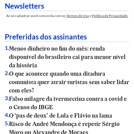
Newsletters
Ao se cadastrar você concorda com os
Termos de Uso
e
Política de Privacidade.
Preferidas dos assinantes
Menos dinheiro no fim do mês: renda
1
.
disponível do brasileiro cai para menor nível
da história
O que acontece quando uma ditadura
2
.
comunista quer atrair turistas sem saber lidar
com eles?
Falso milagre da ivermectina contra a covid e
3
.
o Censo do IBGE
O ‘pas de deux’ de Lula e Flávio na lama
4
.
Risco de André Mendonça é repetir Sérgio
5
.
Moro ou Alexandre de Moraes