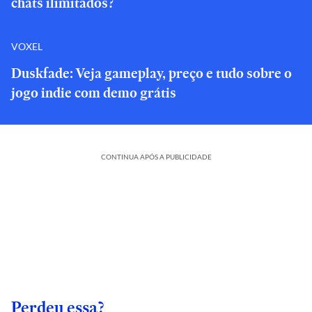
chats ilimitados?
VOXEL
Duskfade: Veja gameplay, preço e tudo sobre o
jogo indie com demo grátis
CONTINUA APÓS A PUBLICIDADE
Perdeu essa?