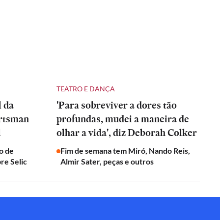
TEATRO E DANÇA
l da
'Para sobreviver a dores tão
artsman
profundas, mudei a maneira de
l
olhar a vida', diz Deborah Colker
o de
Fim de semana tem Miró, Nando Reis,
re Selic
Almir Sater, peças e outros