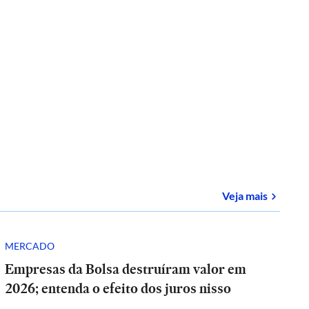
sobre
E-
Veja mais
MERCADO
Empresas da Bolsa destruíram valor em
2026; entenda o efeito dos juros nisso