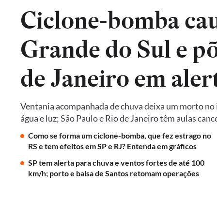
Ciclone-bomba cau
Grande do Sul e põ
de Janeiro em aler
Ventania acompanhada de chuva deixa um morto no in
água e luz; São Paulo e Rio de Janeiro têm aulas ca
Como se forma um ciclone-bomba, que fez estrago no
RS e tem efeitos em SP e RJ? Entenda em gráficos
SP tem alerta para chuva e ventos fortes de até 100
km/h; porto e balsa de Santos retomam operações