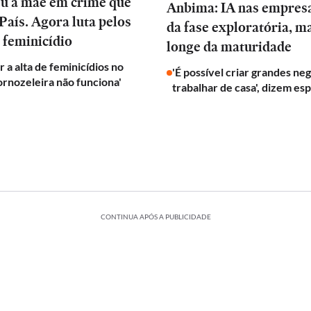
eu a mãe em crime que
Anbima: IA nas empres
País. Agora luta pelos
da fase exploratória, m
 feminicídio
longe da maturidade
 a alta de feminicídios no
'É possível criar grandes ne
tornozeleira não funciona'
trabalhar de casa', dizem esp
CONTINUA APÓS A PUBLICIDADE