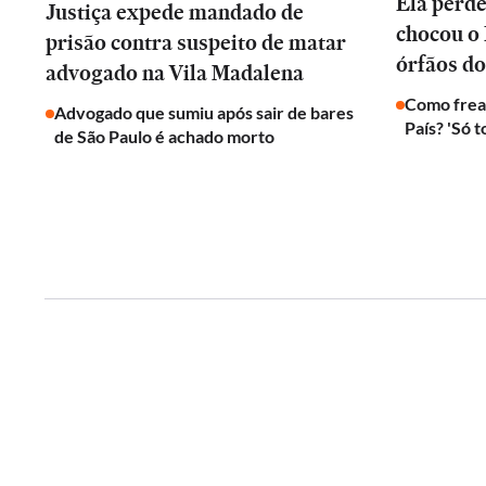
Ela perd
Justiça expede mandado de
chocou o 
prisão contra suspeito de matar
órfãos do
advogado na Vila Madalena
Como frear
Advogado que sumiu após sair de bares
País? 'Só 
de São Paulo é achado morto