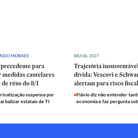
ANDO MORAES
BRASIL 2027
 precedente para
Trajetória insustentáve
r medidas cautelares
dívida: Vescovi e Schw
 de réus do 8/1
alertam para risco fisca
privatização suspensa por
Flávio diz não entender tant
ai balizar estatais de TI
economia e faz pergunta sob