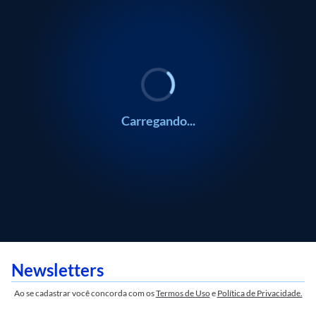
0:00
0:00
0:00
0:00
0:00
/
/
/
/
/
0:00
0:00
0:00
0:00
0:00
EDUCAÇÃO
EDUCAÇÃO
Blog da Tissen
Blog da Tissen
Carregando...
Newsletters
Ao se cadastrar você concorda com os
Termos de Uso
e
Política de Privacidade.