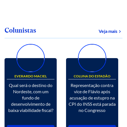
Colunistas
Veja mais
EVERARDO MACIEL
COLUNA DO ESTADÃO
Qual será o destino do
Representação contra
Nordeste, com um
vice de Flávio após
fundo de
acusação de estupro na
desenvolvimento de
CPI do INSS está parada
baixa viabilidade fiscal?
no Congresso