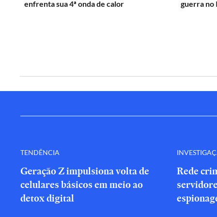
enfrenta sua 4ª onda de calor
guerra no 
TENDÊNCIA
INVESTIGA
Geração Z impulsiona volta de
Rede cri
celulares básicos em meio ao
servidor
detox digital
espionag