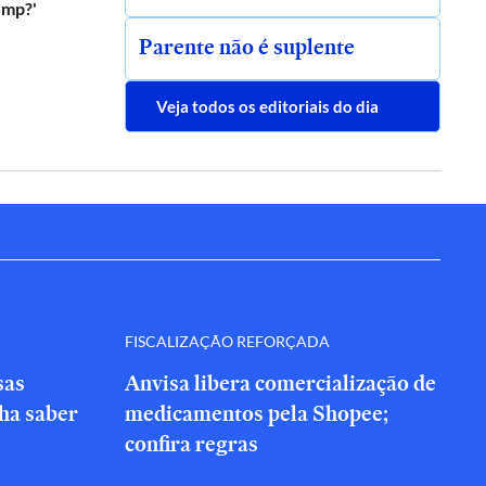
ump?'
Parente não é suplente
Veja todos os editoriais do dia
FISCALIZAÇÃO REFORÇADA
sas
Anvisa libera comercialização de
nha saber
medicamentos pela Shopee;
confira regras