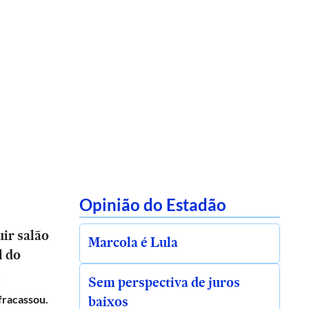
Opinião do Estadão
ir salão
Marcola é Lula
l do
l
Sem perspectiva de juros
baixos
 fracassou.