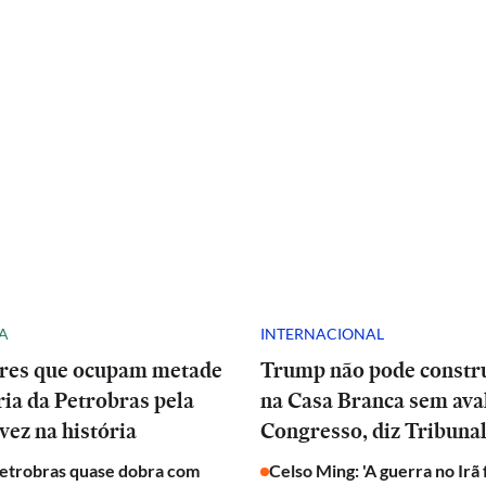
A
INTERNACIONAL
res que ocupam metade
Trump não pode constru
ria da Petrobras pela
na Casa Branca sem ava
vez na história
Congresso, diz Tribuna
Petrobras quase dobra com
Celso Ming: 'A guerra no Irã