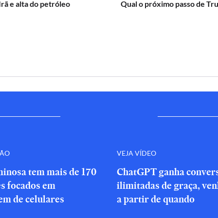
Irã e alta do petróleo
Qual o próximo passo de Tr
ÇÃO
VEJA VÍDEO
minosa tem mais de 170
ChatGPT ganha conver
es focados em
ilimitadas de graça, ve
em de celulares
a partir de quando