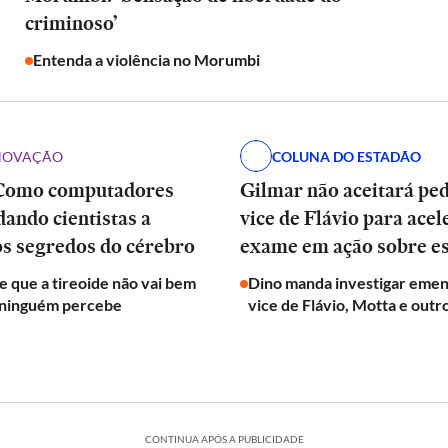
criminoso’
Entenda a violência no Morumbi
INOVAÇÃO
COLUNA DO ESTADÃO
Como computadores
Gilmar não aceitará pe
dando cientistas a
vice de Flávio para acel
os segredos do cérebro
exame em ação sobre e
de que a tireoide não vai bem
Dino manda investigar emen
 ninguém percebe
vice de Flávio, Motta e outr
CONTINUA APÓS A PUBLICIDADE