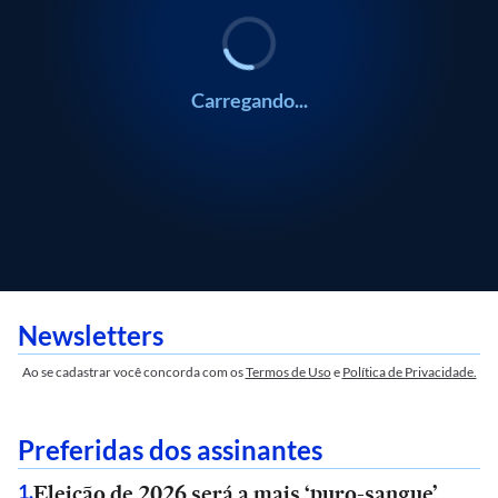
Carregando...
Newsletters
Ao se cadastrar você concorda com os
Termos de Uso
e
Política de Privacidade.
Preferidas dos assinantes
Eleição de 2026 será a mais ‘puro-sangue’
1
.