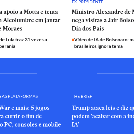
EX-PRESIDENTE
a apoio a Motta e tenta
Ministro Alexandre de
m Alcolumbre em jantar
nega visitas a Jair Bols
de Moraes
Dia dos Pais
e Lula traz 31 vezes a
Vídeo de IA de Bolsonaro: m
berania
brasileiros ignora tema
S AS PLATAFORMAS
THE BRIEF
War e mais: 5 jogos
Trump ataca leis e diz 
a curtir o fim de
podem 'acabar com a in
o PC, consoles e mobile
IA'