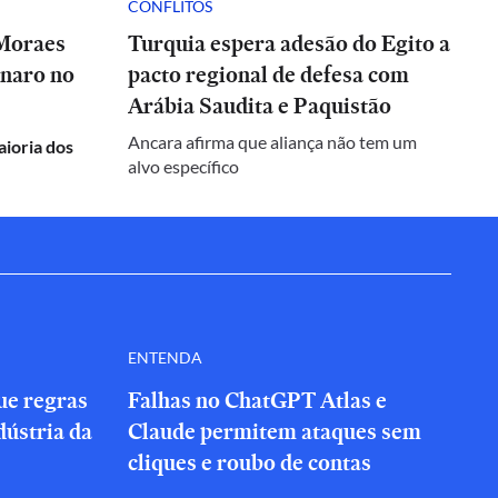
CONFLITOS
 Moraes
Turquia espera adesão do Egito a
onaro no
pacto regional de defesa com
Arábia Saudita e Paquistão
Ancara afirma que aliança não tem um
aioria dos
alvo específico
ENTENDA
que regras
Falhas no ChatGPT Atlas e
dústria da
Claude permitem ataques sem
cliques e roubo de contas