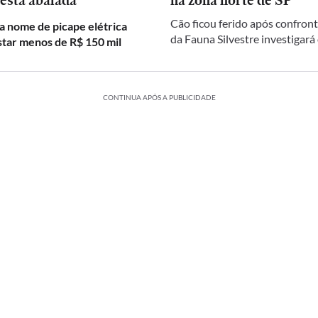
 está abalada
na zona norte de SP
Cão ficou ferido após confront
a nome de picape elétrica
da Fauna Silvestre investigará
star menos de R$ 150 mil
CONTINUA APÓS A PUBLICIDADE