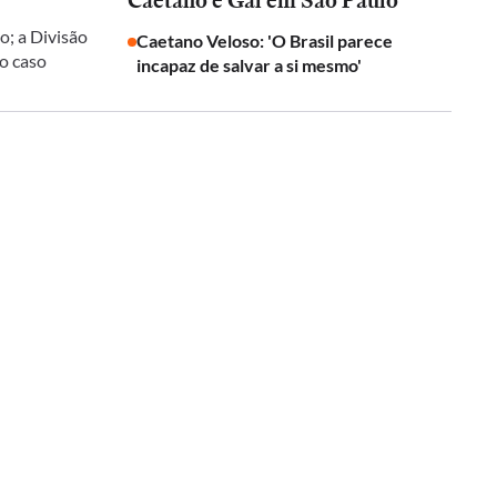
Caetano e Gal em São Paulo
o; a Divisão
Caetano Veloso: 'O Brasil parece
 o caso
incapaz de salvar a si mesmo'