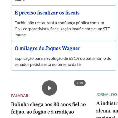
É preciso fiscalizar os fiscais
Fachin não restaurará a confiança pública com um
CNJ corporativista, fiscalização insuficiente e um STF
imune
O milagre de Jaques Wagner
Explicação para a evolução de 631% do patrimônio do
senador petista está no terreno da fé
4:23
JORNAL DO
PALADAR
A indústr
Bolinha chega aos 80 anos fiel ao
alemã, um
feijão, ao fogão e à tradição