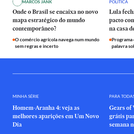
MARCOS JANK
POLÍTICA
Onde o Brasil se encaixa no novo
Lula fech
mapa estratégico do mundo
pacto co
contemporâneo?
na casa 
O comércio agrícola navega num mundo
Programa d
sem regras e incerto
palavra so
MINHA SÉRIE
PARA TODA
Homem-Aranha 4: veja as
Gears of 
melhores aparições em Um Novo
grátis par
Dia
semana n