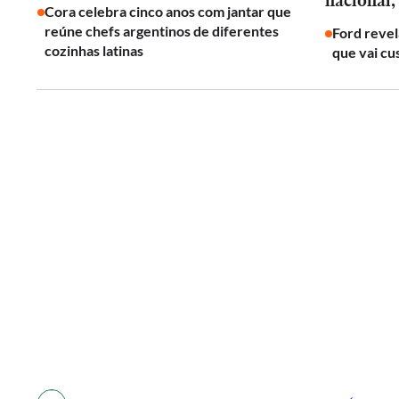
nacional,
Cora celebra cinco anos com jantar que
reúne chefs argentinos de diferentes
Ford revel
cozinhas latinas
que vai cu