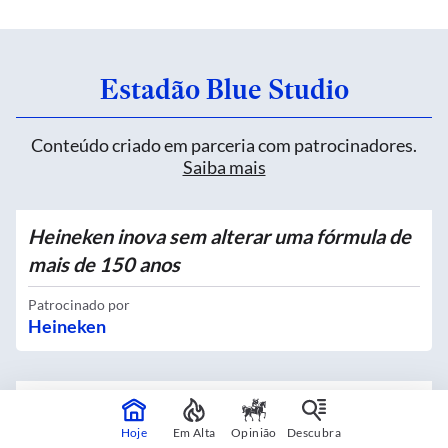
Estadão Blue Studio
Conteúdo criado em parceria com patrocinadores.
Saiba mais
Heineken inova sem alterar uma fórmula de
mais de 150 anos
Patrocinado por
Heineken
Quatro novos Bosques Urbanos recebem
mais de 4 mil mudas no Centro
Hoje
Em Alta
Opinião
Descubra