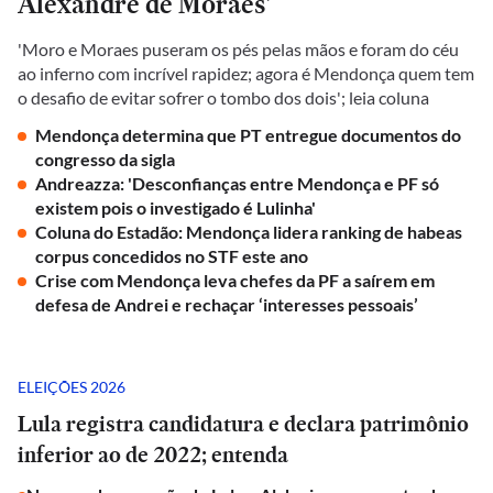
Alexandre de Moraes'
'Moro e Moraes puseram os pés pelas mãos e foram do céu
ao inferno com incrível rapidez; agora é Mendonça quem tem
o desafio de evitar sofrer o tombo dos dois'; leia coluna
Mendonça determina que PT entregue documentos do
congresso da sigla
Andreazza: 'Desconfianças entre Mendonça e PF só
existem pois o investigado é Lulinha'
Coluna do Estadão: Mendonça lidera ranking de habeas
corpus concedidos no STF este ano
Crise com Mendonça leva chefes da PF a saírem em
defesa de Andrei e rechaçar ‘interesses pessoais’
ELEIÇÕES 2026
Lula registra candidatura e declara patrimônio
inferior ao de 2022; entenda