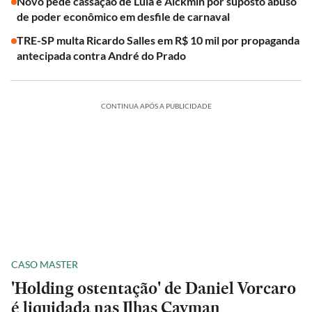
Novo pede cassação de Lula e Alckmin por suposto abuso
de poder econômico em desfile de carnaval
TRE-SP multa Ricardo Salles em R$ 10 mil por propaganda
antecipada contra André do Prado
CONTINUA APÓS A PUBLICIDADE
CASO MASTER
'Holding ostentação' de Daniel Vorcaro
é liquidada nas Ilhas Cayman