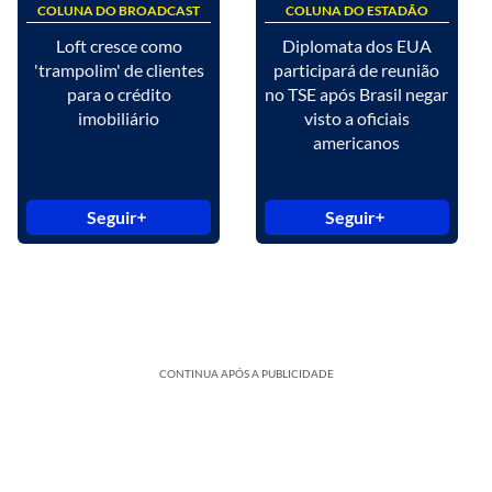
COLUNA DO BROADCAST
COLUNA DO ESTADÃO
Loft cresce como
Diplomata dos EUA
'trampolim' de clientes
participará de reunião
para o crédito
no TSE após Brasil negar
imobiliário
visto a oficiais
americanos
Seguir
Seguir
CONTINUA APÓS A PUBLICIDADE