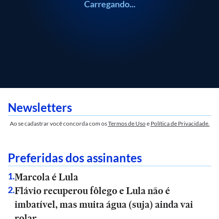
Carregando...
Newsletters
Ao se cadastrar você concorda com os
Termos de Uso
e
Política de Privacidade.
Preferidas dos assinantes
Marcola é Lula
1
.
Flávio recuperou fôlego e Lula não é
2
.
imbatível, mas muita água (suja) ainda vai
rolar