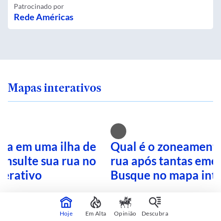
Patrocinado por
Rede Américas
Mapas interativos
ra em uma ilha de
Qual é o zoneamento
onsulte sua rua no
rua após tantas eme
terativo
Busque no mapa inte
Hoje
Em Alta
Opinião
Descubra
CONTINUA APÓS A PUBLICIDADE