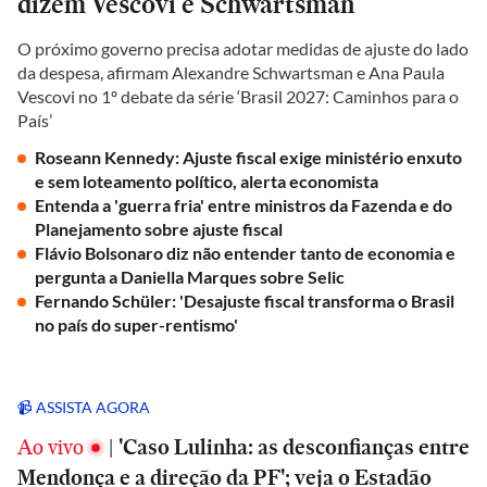
dizem Vescovi e Schwartsman
O próximo governo precisa adotar medidas de ajuste do lado
da despesa, afirmam Alexandre Schwartsman e Ana Paula
Vescovi no 1º debate da série ‘Brasil 2027: Caminhos para o
País’
Roseann Kennedy: Ajuste fiscal exige ministério enxuto
e sem loteamento político, alerta economista
Entenda a 'guerra fria' entre ministros da Fazenda e do
Planejamento sobre ajuste fiscal
Flávio Bolsonaro diz não entender tanto de economia e
pergunta a Daniella Marques sobre Selic
Fernando Schüler: 'Desajuste fiscal transforma o Brasil
no país do super-rentismo'
📹 ASSISTA AGORA
Ao vivo
|
'Caso Lulinha: as desconfianças entre
Mendonça e a direção da PF'; veja o Estadão