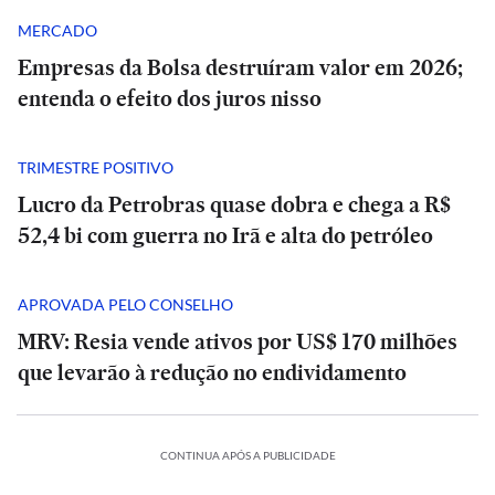
MERCADO
Empresas da Bolsa destruíram valor em 2026;
entenda o efeito dos juros nisso
TRIMESTRE POSITIVO
Lucro da Petrobras quase dobra e chega a R$
52,4 bi com guerra no Irã e alta do petróleo
APROVADA PELO CONSELHO
MRV: Resia vende ativos por US$ 170 milhões
SÃO
que levarão à redução no endividamento
PAULO
SP
tem
alerta
SÃO
CONTINUA APÓS A PUBLICIDADE
PAULO
para
SP
chuva