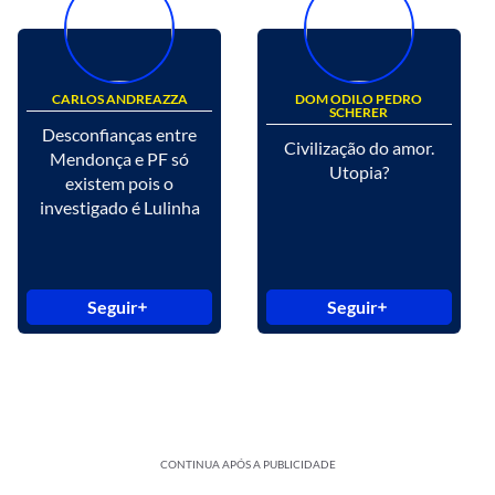
CARLOS ANDREAZZA
DOM ODILO PEDRO
SCHERER
Desconfianças entre
Civilização do amor.
Mendonça e PF só
Utopia?
existem pois o
investigado é Lulinha
Seguir
Seguir
CONTINUA APÓS A PUBLICIDADE