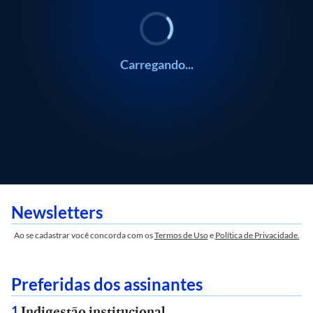
Carregando...
Newsletters
Ao se cadastrar você concorda com os
Termos de Uso
e
Política de Privacidade.
Preferidas dos assinantes
Indigestão institucional
1
.