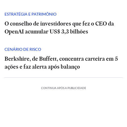
ESTRATÉGIA E PATRIMÔNIO
O conselho de investidores que fez o CEO da
OpenAI acumular US$ 3,3 bilhões
CENÁRIO DE RISCO
Berkshire, de Buffett, concentra carteira em 5
ações e faz alerta após balanço
POLÍTICA
CONTINUA APÓS A PUBLICIDADE
Rombo
Análise
do
|
BRB
POLÍTICA
Tarcísio
vira
e
Rombo
INTERNACIONAL
INTERNACIONAL
ESTADÃO
ESTADÃO
munição
Haddad
do
VERIFICA
VERIFICA
Mãe
fazem
Mãe
BRB
para
ÍTICA
POLÍTICA
ESPORTES
POLÍTICA
POLÍTICA
ESPORTES
e
Confira
debate
e
vira
Confira
ataque
E+
helle
bebê
Debate
Cuca
a
duro
Michelle
bebê
munição
Debate
Cuca
a