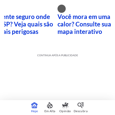
 sente seguro onde
Você mora em uma i
 SP? Veja quais são
calor? Consulte sua 
mais perigosas
mapa interativo
CONTINUA APÓS A PUBLICIDADE
Cultura
sobre
Hoje
Em Alta
Opinião
Descubra
Veja mais