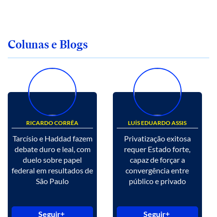
Colunas e Blogs
RICARDO CORRÊA
LUÍS EDUARDO ASSIS
Tarcísio e Haddad fazem
Privatização exitosa
debate duro e leal, com
requer Estado forte,
duelo sobre papel
capaz de forçar a
federal em resultados de
convergência entre
São Paulo
público e privado
Seguir
Seguir