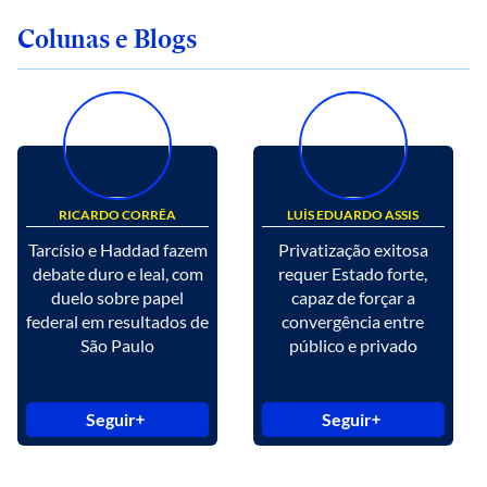
Colunas e Blogs
RICARDO CORRÊA
LUÍS EDUARDO ASSIS
Tarcísio e Haddad fazem
Privatização exitosa
debate duro e leal, com
requer Estado forte,
duelo sobre papel
capaz de forçar a
federal em resultados de
convergência entre
São Paulo
público e privado
Seguir
Seguir