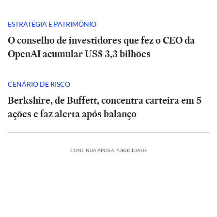
ESTRATÉGIA E PATRIMÔNIO
O conselho de investidores que fez o CEO da
OpenAI acumular US$ 3,3 bilhões
CENÁRIO DE RISCO
Berkshire, de Buffett, concentra carteira em 5
ações e faz alerta após balanço
CONTINUA APÓS A PUBLICIDADE
Master,
Análise
Análise
botina
|
|
de
POLÍTICA
POLÍTICA
Tarcísio
Tarcísio
presente,
e
Rombo
e
Master,
Rombo
TADÃO
ESTADÃO
cadeirada
Haddad
do
Haddad
botina
do
IFICA
VERIFICA
fazem
BRB
fazem
de
BRB
e
ES
INTERNACIONAL
POLÍTICA
ESPORTES
INTERNACIONAL
fira
debate
vira
Confira
debate
presente,
vira
‘medo’
INTERNACIONAL
INTERNACIONAL
duro
Seis
munição
Debate
Cuca
a
duro
cadeirada
Seis
munição