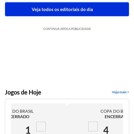
Veja todos os editoriais do dia
CONTINUA APÓS A PUBLICIDADE
Jogos de Hoje
Veja mais >
COPA DO BRASIL
COPA DO BRASI
ENCERRADO
ENCERRADO
2
1
4
0