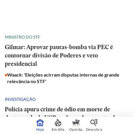
MINISTRO DO STF
Gilmar: Aprovar pautas-bomba via PEC é
contornar divisão de Poderes e veto
presidencial
Waack: 'Eleições acirram disputas internas de grande
relevância no STF'
INVESTIGAÇÃO
Polícia apura crime de ódio em morte de
doutorando da USP e advogado encontrado
morto em estrada de São Paulo
Hoje
Em Alta
Opinião
Descubra