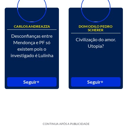
CARLOS ANDREAZZA
DOM ODILO PEDRO
SCHERER
Desconfianças entre
Civilização do amor.
Mendonça e PF só
Utopia?
existem pois o
investigado é Lulinha
Seguir
Seguir
CONTINUA APÓS A PUBLICIDADE