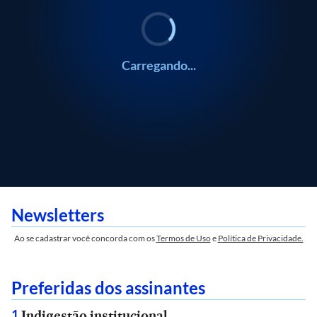
Carregando...
Newsletters
Ao se cadastrar você concorda com os
Termos de Uso
e
Política de Privacidade.
Preferidas dos assinantes
Indigestão institucional
1
.