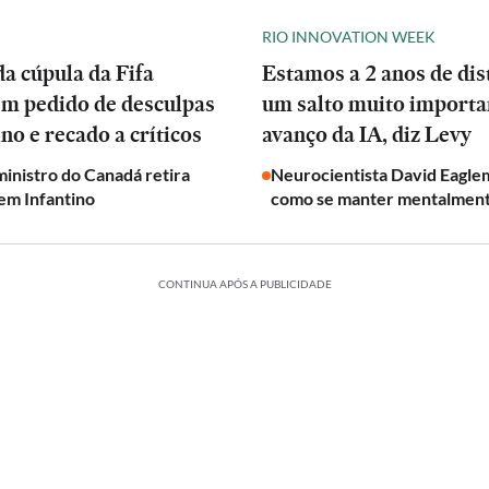
RIO INNOVATION WEEK
a cúpula da Fifa
Estamos a 2 anos de dis
em pedido de desculpas
um salto muito importa
ino e recado a críticos
avanço da IA, diz Levy
inistro do Canadá retira
Neurocientista David Eagle
em Infantino
como se manter mentalmen
CONTINUA APÓS A PUBLICIDADE