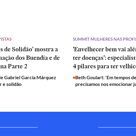
VISTAS
SUMMIT MULHERES NAS PROFI
 de Solidão' mostra a
'Envelhecer bem vai al
mação dos Buendía e de
ter doenças': especialis
na Parte 2
4 pilares para ter velhic
de Gabriel García Márquez
Beth Goulart: 'Em tempos de
 e solidão
precisamos nos emocionar j