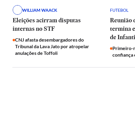
WILLIAM WAACK
FUTEBOL
Eleições acirram disputas
Reunião d
internas no STF
termina 
de Infant
CNJ afasta desembargadores do
Tribunal da Lava Jato por atropelar
Primeiro-m
anulações de Toffoli
confiança 