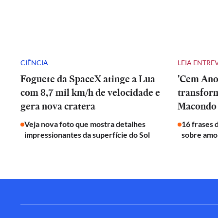
CIÊNCIA
LEIA ENTRE
Foguete da SpaceX atinge a Lua
'Cem Anos
com 8,7 mil km/h de velocidade e
transfor
gera nova cratera
Macondo 
Veja nova foto que mostra detalhes
16 frases 
impressionantes da superfície do Sol
sobre amor