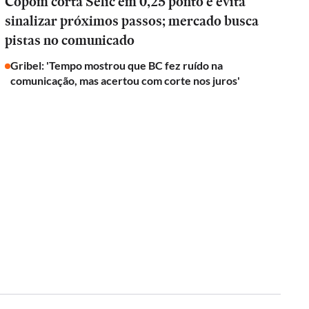
Copom corta Selic em 0,25 ponto e evita
sinalizar próximos passos; mercado busca
pistas no comunicado
Gribel: 'Tempo mostrou que BC fez ruído na
comunicação, mas acertou com corte nos juros'