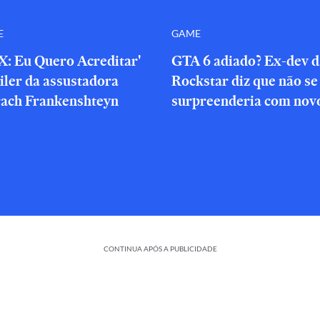
E
GAME
X: Eu Quero Acreditar'
GTA 6 adiado? Ex-dev d
iler da assustadora
Rockstar diz que não se
rach Frankenshteyn
surpreenderia com novo
CONTINUA APÓS A PUBLICIDADE