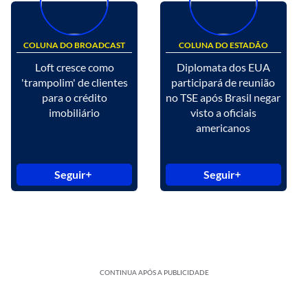
COLUNA DO BROADCAST
COLUNA DO ESTADÃO
Loft cresce como
Diplomata dos EUA
'trampolim' de clientes
participará de reunião
para o crédito
no TSE após Brasil negar
imobiliário
visto a oficiais
americanos
Seguir
Seguir
CONTINUA APÓS A PUBLICIDADE