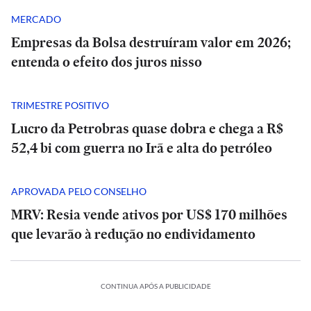
MERCADO
Empresas da Bolsa destruíram valor em 2026;
entenda o efeito dos juros nisso
TRIMESTRE POSITIVO
Lucro da Petrobras quase dobra e chega a R$
52,4 bi com guerra no Irã e alta do petróleo
SÃO
PAULO
APROVADA PELO CONSELHO
SP
MRV: Resia vende ativos por US$ 170 milhões
tem
alerta
que levarão à redução no endividamento
SÃO
para
PAULO
chuva
SP
e
tem
alerta
ventos
BRASIL
PODCASTS
BRASIL
PODCASTS
CONTINUA APÓS A PUBLICIDADE
Porto
para
Porto
fortes
Rio
tem
Caso
Rio
chuva
tem
Caso
de
de
lucro
Lulinha:
de
e
lucro
Lulinha: