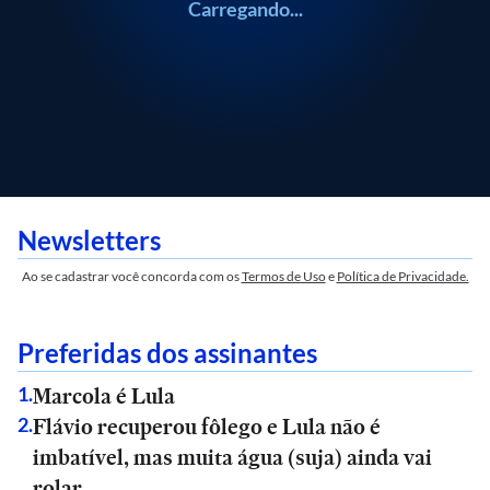
Carregando...
Newsletters
Ao se cadastrar você concorda com os
Termos de Uso
e
Política de Privacidade.
Preferidas dos assinantes
Marcola é Lula
1
.
Flávio recuperou fôlego e Lula não é
2
.
imbatível, mas muita água (suja) ainda vai
rolar