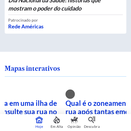
Dia Nacional da Saúde: histórias que
mostram o poder do cuidado
Patrocinado por
Rede Américas
Mapas interativos
ra em uma ilha de
Qual é o zoneamento
onsulte sua rua no
rua após tantas eme
terativo
Busque no mapa inte
Hoje
Em Alta
Opinião
Descubra