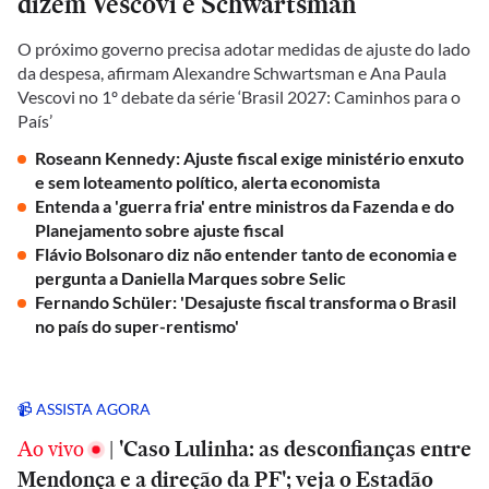
dizem Vescovi e Schwartsman
O próximo governo precisa adotar medidas de ajuste do lado
da despesa, afirmam Alexandre Schwartsman e Ana Paula
Vescovi no 1º debate da série ‘Brasil 2027: Caminhos para o
País’
Roseann Kennedy: Ajuste fiscal exige ministério enxuto
e sem loteamento político, alerta economista
Entenda a 'guerra fria' entre ministros da Fazenda e do
Planejamento sobre ajuste fiscal
Flávio Bolsonaro diz não entender tanto de economia e
pergunta a Daniella Marques sobre Selic
Fernando Schüler: 'Desajuste fiscal transforma o Brasil
no país do super-rentismo'
📹 ASSISTA AGORA
Ao vivo
|
'Caso Lulinha: as desconfianças entre
Mendonça e a direção da PF'; veja o Estadão