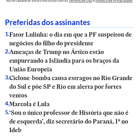
Ao se cadastrar você concorda com os
Termos de Uso
e
Política de Privacidade.
Preferidas dos assinantes
Fator Lulinha: o dia em que a PF suspeitou de
1
.
negócios do filho do presidente
Ameaças de Trump no Ártico estão
2
.
empurrando a Islândia para os braços da
União Europeia
Ciclone-bomba causa estragos no Rio Grande
3
.
do Sul e põe SP e Rio em alerta por fortes
ventos
Marcola é Lula
4
.
‘Sou o único professor de História que não é
5
.
de esquerda’, diz secretário do Paraná, 1º no
Ideb