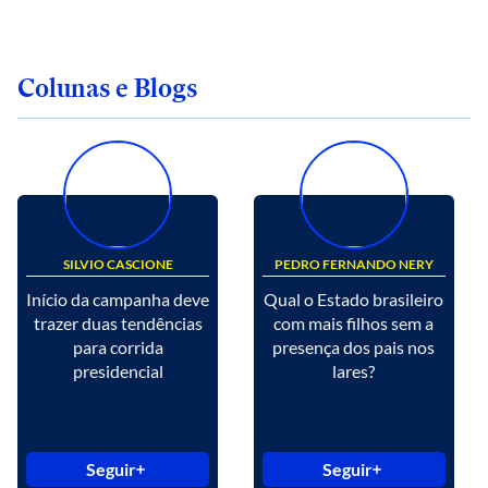
Colunas e Blogs
SILVIO CASCIONE
PEDRO FERNANDO NERY
Início da campanha deve
Qual o Estado brasileiro
trazer duas tendências
com mais filhos sem a
para corrida
presença dos pais nos
presidencial
lares?
Seguir
Seguir