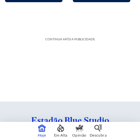
CONTINUA APÓS A PUBLICIDADE
Estadão Blue Studio
Hoje
Em Alta
Opinião
Descubra
Conteúdo criado em parceria com patrocinadores.