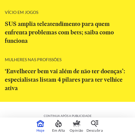
VÍCIO EM JOGOS
SUS amplia teleatendimento para quem
enfrenta problemas com bets; saiba como
funciona
MULHERES NAS PROFISSÕES
‘Envelhecer bem vai além de não ter doenças’:
especialistas listam 4 pilares para ter velhice
ativa
CONTINUA APÓS A PUBLICIDADE
Hoje
Em Alta
Opinião
Descubra