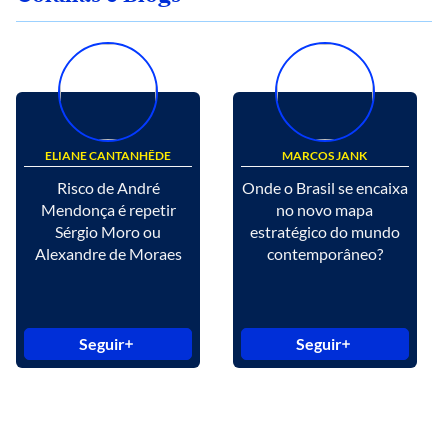
ELIANE CANTANHÊDE
MARCOS JANK
Risco de André
Onde o Brasil se encaixa
Mendonça é repetir
no novo mapa
Sérgio Moro ou
estratégico do mundo
Alexandre de Moraes
contemporâneo?
Seguir
Seguir