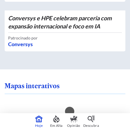
Conversys e HPE celebram parceria com
expansão internacional e foco em IA
Patrocinado por
Conversys
Mapas interativos
 sente seguro onde
Você mora em uma i
Hoje
Em Alta
Opinião
Descubra
 SP? Veja quais são
calor? Consulte sua 