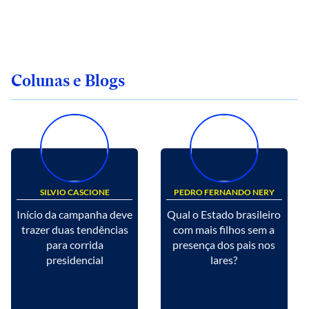
Colunas e Blogs
SILVIO CASCIONE
PEDRO FERNANDO NERY
Início da campanha deve
Qual o Estado brasileiro
trazer duas tendências
com mais filhos sem a
para corrida
presença dos pais nos
presidencial
lares?