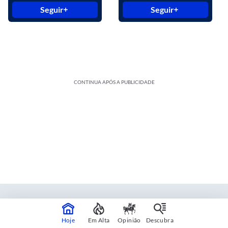
Seguir
Seguir
CONTINUA APÓS A PUBLICIDADE
Estadão Blue Studio
Hoje
Em Alta
Opinião
Descubra