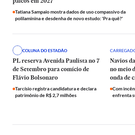
palcos em 2027
Tatiana Sampaio mostra dados de uso compassivo da
polilaminina e desdenha de novo estudo: 'Pra quê?'
COLUNA DO ESTADÃO
CARREGADO
PL reserva Avenida Paulista no 7
Navios d
de Setembro para comício de
no meio 
Flávio Bolsonaro
onda de c
Tarcísio registra candidatura e declara
Com incên
patrimônio de R$ 2,7 milhões
enfrenta s