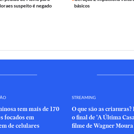
Moraes suspeito é negado
básicos
ÇÃO
STREAMING
minosa tem mais de 170
O que são as criaturas?
es focados em
o final de 'A Última Cas
em de celulares
filme de Wagner Moura