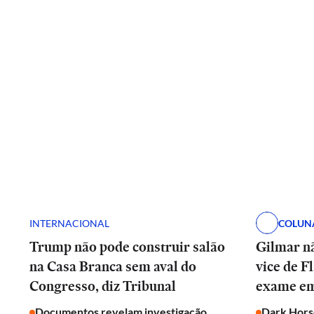
INTERNACIONAL
COLUN
Trump não pode construir salão
Gilmar nã
na Casa Branca sem aval do
vice de F
Congresso, diz Tribunal
exame em
Documentos revelam investigação
Dark Horse