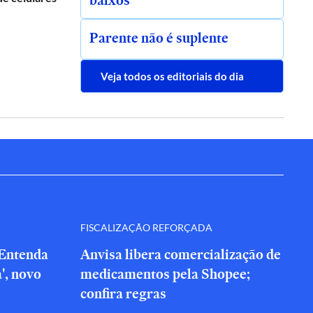
baixos
Parente não é suplente
Veja todos os editoriais do dia
FISCALIZAÇÃO REFORÇADA
 Entenda
Anvisa libera comercialização de
a', novo
medicamentos pela Shopee;
confira regras