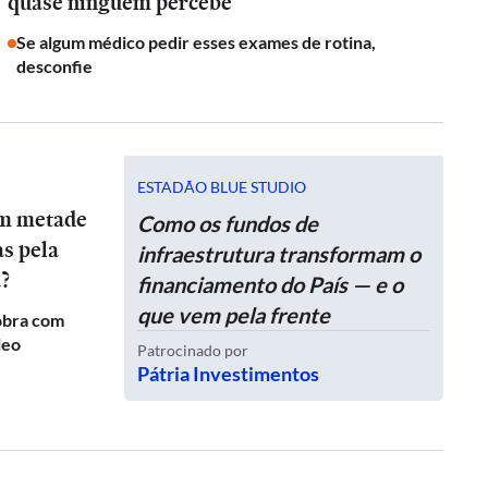
quase ninguém percebe
Se algum médico pedir esses exames de rotina,
desconfie
ESTADÃO BLUE STUDIO
am metade
Como os fundos de
as pela
infraestrutura transformam o
a?
financiamento do País — e o
que vem pela frente
obra com
leo
Patrocinado por
Pátria Investimentos