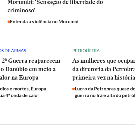
Morumbi: ‘Sensação de liberdade do
criminoso’
Entenda a violência no Morumbi
S DE ARMAS
PETROLÍFERA
a 2ª Guerra reaparecem
As mulheres que ocup
do Danúbio em meio a
da diretoria da Petrobr
alor na Europa
primeira vez na históri
dios e mortes, Europa
Lucro da Petrobras quase d
ua 4ª onda de calor
guerra no Irã e alta do petró