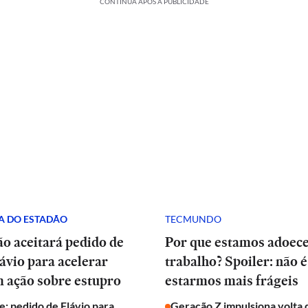
CONTINUA APÓS A PUBLICIDADE
A DO ESTADÃO
TECMUNDO
o aceitará pedido de
Por que estamos adoec
lávio para acelerar
trabalho? Spoiler: não é
 ação sobre estupro
estarmos mais frágeis
: pedido de Flávio para
Geração Z impulsiona volta 