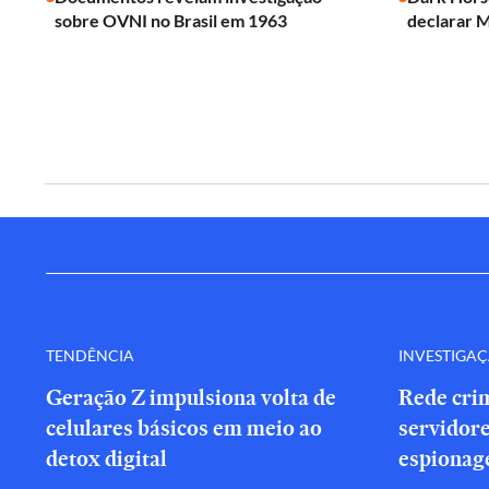
sobre OVNI no Brasil em 1963
declarar 
TENDÊNCIA
INVESTIGA
Geração Z impulsiona volta de
Rede cri
celulares básicos em meio ao
servidor
detox digital
espionag