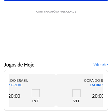
CONTINUA APÓS A PUBLICIDADE
Jogos de Hoje
Veja mais >
COPA DO BRASIL
COPA DO BRASI
EM BREVE
EM BREVE
20:00
20:00
INT
VIT