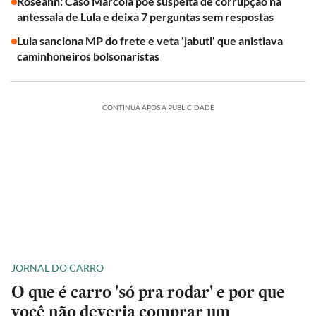
Roseann: Caso Marcola põe suspeita de corrupção na
antessala de Lula e deixa 7 perguntas sem respostas
Lula sanciona MP do frete e veta 'jabuti' que anistiava
caminhoneiros bolsonaristas
CONTINUA APÓS A PUBLICIDADE
JORNAL DO CARRO
O que é carro 'só pra rodar' e por que
você não deveria comprar um