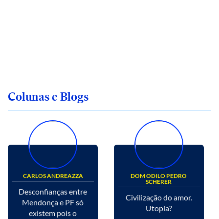
Colunas e Blogs
CARLOS ANDREAZZA
DOM ODILO PEDRO
SCHERER
Desconfianças entre
Civilização do amor.
Mendonça e PF só
Utopia?
existem pois o