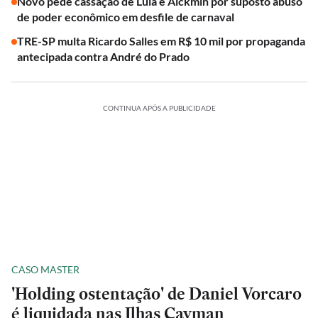
Novo pede cassação de Lula e Alckmin por suposto abuso
de poder econômico em desfile de carnaval
TRE-SP multa Ricardo Salles em R$ 10 mil por propaganda
antecipada contra André do Prado
CONTINUA APÓS A PUBLICIDADE
CASO MASTER
'Holding ostentação' de Daniel Vorcaro
é liquidada nas Ilhas Cayman