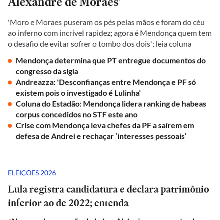
Alexandre de Moraes'
'Moro e Moraes puseram os pés pelas mãos e foram do céu
ao inferno com incrível rapidez; agora é Mendonça quem tem
o desafio de evitar sofrer o tombo dos dois'; leia coluna
Mendonça determina que PT entregue documentos do
congresso da sigla
Andreazza: 'Desconfianças entre Mendonça e PF só
existem pois o investigado é Lulinha'
Coluna do Estadão: Mendonça lidera ranking de habeas
corpus concedidos no STF este ano
Crise com Mendonça leva chefes da PF a saírem em
defesa de Andrei e rechaçar ‘interesses pessoais’
ELEIÇÕES 2026
Lula registra candidatura e declara patrimônio
inferior ao de 2022; entenda