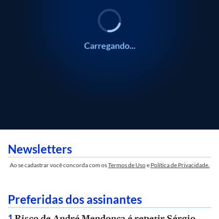
Carregando...
Newsletters
Ao se cadastrar você concorda com os
Termos de Uso
e
Política de Privacidade.
Preferidas dos assinantes
Risco de André Mendonça é repetir Sérgio
1
.