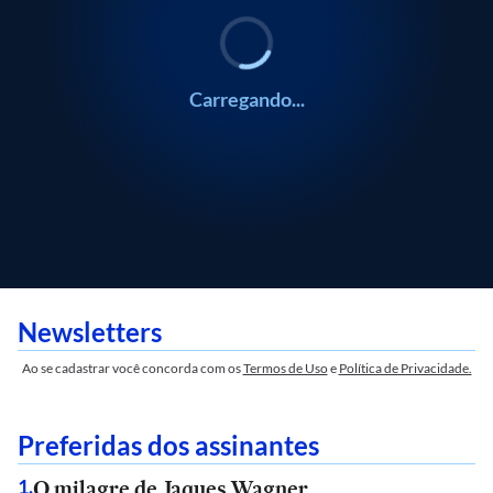
Carregando...
Newsletters
Ao se cadastrar você concorda com os
Termos de Uso
e
Política de Privacidade.
Preferidas dos assinantes
O milagre de Jaques Wagner
1
.