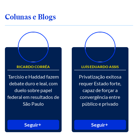
Colunas e Blogs
RICARDO CORRÊA
LUÍS EDUARDO ASSIS
Tarcísio e Haddad fazem
Privatização exitosa
debate duro e leal, com
requer Estado forte,
duelo sobre papel
capaz de forçar a
federal em resultados de
convergência entre
São Paulo
público e privado
Seguir
Seguir