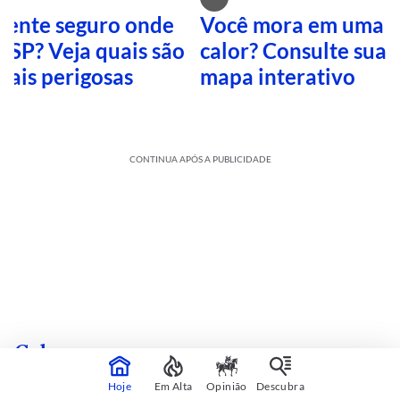
 sente seguro onde
Você mora em uma i
 SP? Veja quais são
calor? Consulte sua 
mais perigosas
mapa interativo
CONTINUA APÓS A PUBLICIDADE
Cultura
sobre
Veja mais
Hoje
Em Alta
Opinião
Descubra