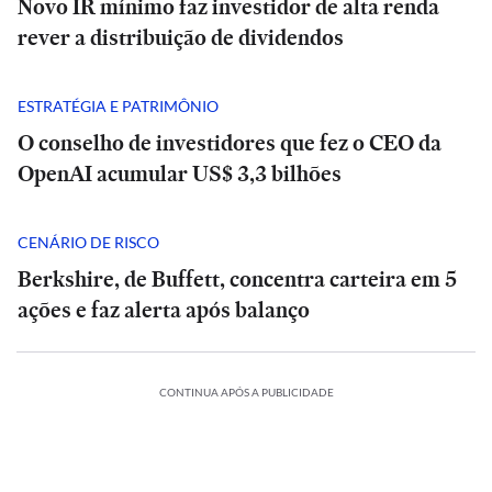
Novo IR mínimo faz investidor de alta renda
rever a distribuição de dividendos
ESTRATÉGIA E PATRIMÔNIO
O conselho de investidores que fez o CEO da
OpenAI acumular US$ 3,3 bilhões
CENÁRIO DE RISCO
Berkshire, de Buffett, concentra carteira em 5
ações e faz alerta após balanço
CONTINUA APÓS A PUBLICIDADE
SÃO
CA
POLÍTICA
PAULO
Master,
Rombo
Master,
ESTADÃO
ESTADÃO
Casa
botina
do
botina