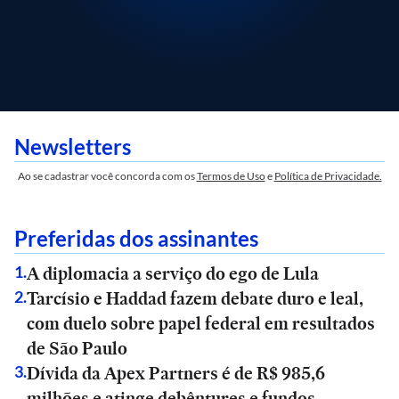
Newsletters
Ao se cadastrar você concorda com os
Termos de Uso
e
Política de Privacidade.
Preferidas dos assinantes
A diplomacia a serviço do ego de Lula
1
.
Tarcísio e Haddad fazem debate duro e leal,
2
.
com duelo sobre papel federal em resultados
de São Paulo
Dívida da Apex Partners é de R$ 985,6
3
.
milhões e atinge debêntures e fundos