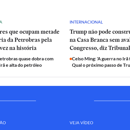
A
INTERNACIONAL
res que ocupam metade
Trump não pode constru
ria da Petrobras pela
na Casa Branca sem ava
vez na história
Congresso, diz Tribuna
Petrobras quase dobra com
Celso Ming: 'A guerra no Irã
Irã e alta do petróleo
Qual o próximo passo de Tr
ÇÃO
VEJA VÍDEO