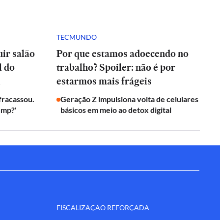
TECMUNDO
ir salão
Por que estamos adoecendo no
l do
trabalho? Spoiler: não é por
l
estarmos mais frágeis
 fracassou.
Geração Z impulsiona volta de celulares
ump?'
básicos em meio ao detox digital
FISCALIZAÇÃO REFORÇADA