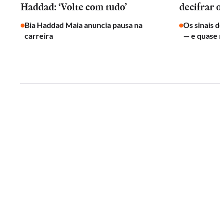
Haddad: ‘Volte com tudo’
decifrar 
Bia Haddad Maia anuncia pausa na
Os sinais 
carreira
— e quase