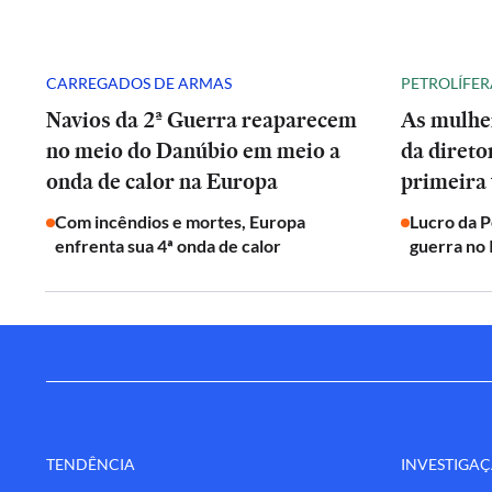
CARREGADOS DE ARMAS
PETROLÍFER
Navios da 2ª Guerra reaparecem
As mulhe
no meio do Danúbio em meio a
da direto
onda de calor na Europa
primeira 
Com incêndios e mortes, Europa
Lucro da 
enfrenta sua 4ª onda de calor
guerra no 
TENDÊNCIA
INVESTIGA