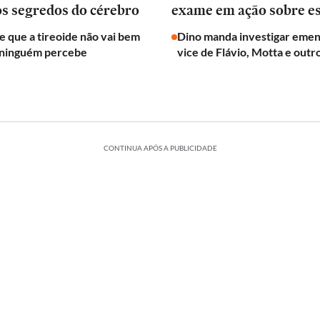
os segredos do cérebro
exame em ação sobre e
de que a tireoide não vai bem
Dino manda investigar emen
 ninguém percebe
vice de Flávio, Motta e outr
CONTINUA APÓS A PUBLICIDADE