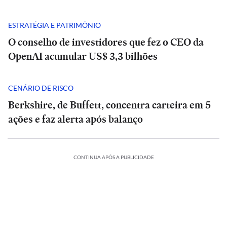
ESTRATÉGIA E PATRIMÔNIO
O conselho de investidores que fez o CEO da
OpenAI acumular US$ 3,3 bilhões
CENÁRIO DE RISCO
Berkshire, de Buffett, concentra carteira em 5
ações e faz alerta após balanço
CONTINUA APÓS A PUBLICIDADE
e
Análise
|
POLÍTICA
POLÍTICA
Tarcísio
Rombo
e
Rombo
INTERNACIONAL
INTERNACIONAL
INTERNACIONAL
ESTADÃO
ESTADÃO
do
Haddad
do
VERIFICA
VERIFICA
Mãe
BRB
fazem
Mãe
BRB
Europa
POLÍTICA
POLÍTICA
ESPORTES
POLÍTICA
POLÍTICA
ESPORTES
e
vira
Confira
debate
e
vira
Confira
Ocidental
E+
INTERNACIONAL
Michelle
bebê
munição
Debate
Cuca
a
duro
Michelle
bebê
munição
Debate
Cuca
a