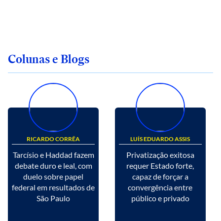
Colunas e Blogs
RICARDO CORRÊA
LUÍS EDUARDO ASSIS
Tarcísio e Haddad fazem
Privatização exitosa
debate duro e leal, com
requer Estado forte,
duelo sobre papel
capaz de forçar a
federal em resultados de
convergência entre
São Paulo
público e privado