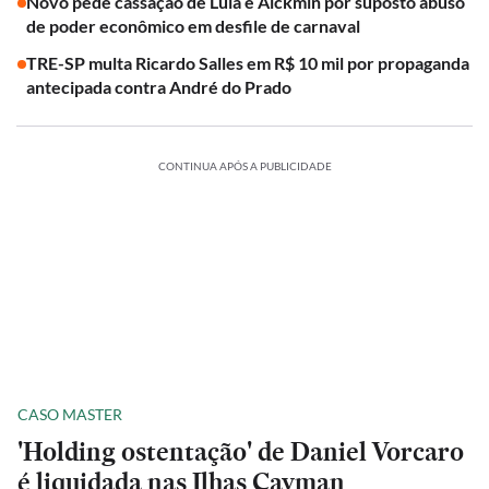
Novo pede cassação de Lula e Alckmin por suposto abuso
de poder econômico em desfile de carnaval
TRE-SP multa Ricardo Salles em R$ 10 mil por propaganda
antecipada contra André do Prado
CONTINUA APÓS A PUBLICIDADE
CASO MASTER
'Holding ostentação' de Daniel Vorcaro
é liquidada nas Ilhas Cayman