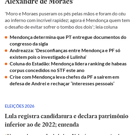
Alexandre de Moraes'
'Moro e Moraes puseram os pés pelas mãos e foram do céu
ao inferno com incrível rapidez; agora é Mendonça quem tem
o desafio de evitar sofrer o tombo dos dois'; leia coluna
Mendonça determina que PT entregue documentos do
congresso da sigla
Andreazza: 'Desconfianças entre Mendonça e PF só
existem pois o investigado é Lulinha'
Coluna do Estadão: Mendonça lidera ranking de habeas
corpus concedidos no STF este ano
Crise com Mendonça leva chefes da PF a saírem em
defesa de Andrei e rechaçar ‘interesses pessoais’
ELEIÇÕES 2026
Lula registra candidatura e declara patrimônio
inferior ao de 2022; entenda