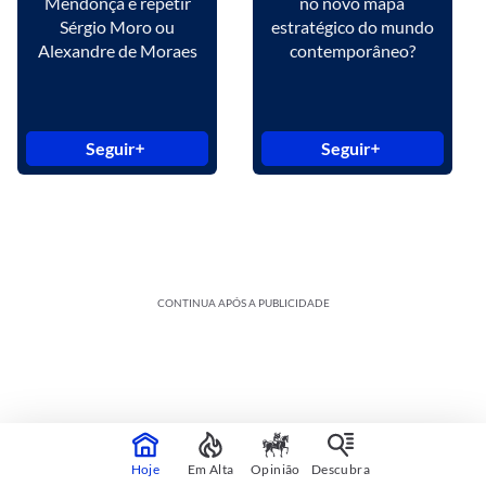
Mendonça é repetir
no novo mapa
Sérgio Moro ou
estratégico do mundo
Alexandre de Moraes
contemporâneo?
Seguir
Seguir
CONTINUA APÓS A PUBLICIDADE
Hoje
Em Alta
Opinião
Descubra