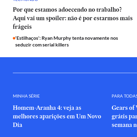
Por que estamos adoecendo no trabalho?
Aqui vai um spoiler: não é por estarmos mais
frágeis
'Estilhaços': Ryan Murphy tenta novamente nos
seduzir com serial killers
MINHA SÉRIE
PARA TODA
Homem-Aranha 4: veja as
Gears of 
melhores aparições em Um Novo
grátis par
Dia
semana n