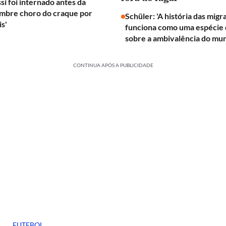
si foi internado antes da
embre choro do craque por
Schüler: 'A história das mig
is'
funciona como uma espécie d
sobre a ambivalência do mu
CONTINUA APÓS A PUBLICIDADE
FUTEBOL