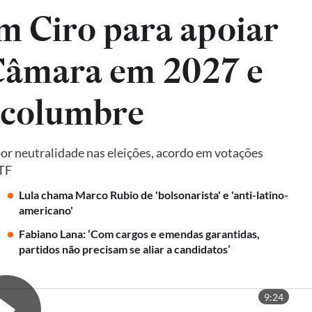
m Ciro para apoiar
 Câmara em 2027 e
lcolumbre
por neutralidade nas eleições, acordo em votações
STF
Lula chama Marco Rubio de 'bolsonarista' e 'anti-latino-
americano'
Fabiano Lana: ‘Com cargos e emendas garantidas,
partidos não precisam se aliar a candidatos’
9:24