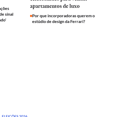
apartamentos de luxo
rações
e sinal
Por que incorporadoras querem o
ndo'
estúdio de design da Ferrari?
ELEIÇÕES 2026