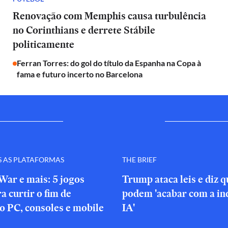
Renovação com Memphis causa turbulência
no Corinthians e derrete Stábile
politicamente
Ferran Torres: do gol do título da Espanha na Copa à
fama e futuro incerto no Barcelona
S AS PLATAFORMAS
THE BRIEF
War e mais: 5 jogos
Trump ataca leis e diz 
a curtir o fim de
podem 'acabar com a in
o PC, consoles e mobile
IA'