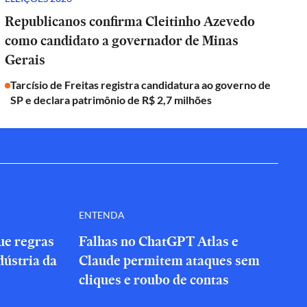
Republicanos confirma Cleitinho Azevedo
como candidato a governador de Minas
Gerais
Tarcísio de Freitas registra candidatura ao governo de
SP e declara patrimônio de R$ 2,7 milhões
ENTENDA
que regras
Falhas no ChatGPT Atlas e
dústria da
Claude permitem ataques sem
cliques e roubo de contas