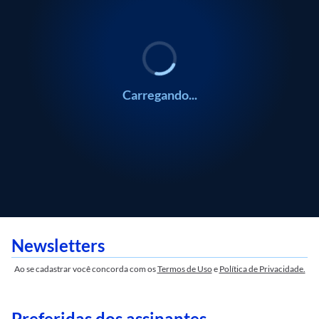
POLÍTICA
POLÍTICA
POLÍTICA
POLÍTICA
EDUCAÇÃO
EDUCAÇÃO
Coluna do Estadão
Blog do Fausto Macedo
Coluna do Estadão
Blog do Fausto Macedo
Blog da Tissen
Blog da Tissen
Carregando...
Newsletters
Ao se cadastrar você concorda com os
Termos de Uso
e
Política de Privacidade.
Preferidas dos assinantes