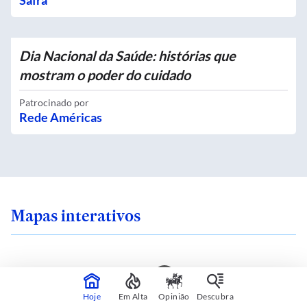
Safra
Dia Nacional da Saúde: histórias que
mostram o poder do cuidado
Patrocinado por
Rede Américas
Mapas interativos
o zoneamento da sua
Quais são as ruas co
Hoje
Em Alta
Opinião
Descubra