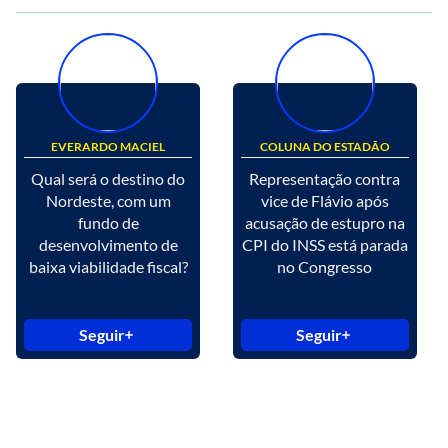
EVERARDO MACIEL
COLUNA DO ESTADÃO
Qual será o destino do
Representação contra
Nordeste, com um
vice de Flávio após
fundo de
acusação de estupro na
desenvolvimento de
CPI do INSS está parada
baixa viabilidade fiscal?
no Congresso
Seguir
Seguir