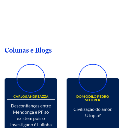
Colunas e Blogs
CARLOS ANDREAZZA
DOM ODILO PEDRO
SCHERER
Desconfianças entre
Civilização do amor.
Mendonça e PF só
Utopia?
existem pois o
investigado é Lulinha