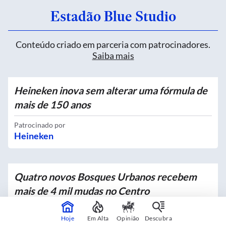
Estadão Blue Studio
Conteúdo criado em parceria com patrocinadores.
Saiba mais
Heineken inova sem alterar uma fórmula de
mais de 150 anos
Patrocinado por
Heineken
Quatro novos Bosques Urbanos recebem
mais de 4 mil mudas no Centro
Em parceria com
Hoje
Em Alta
Opinião
Descubra
Prefeitura de São Paulo