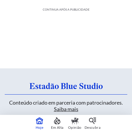
CONTINUA APÓS A PUBLICIDADE
Estadão Blue Studio
Conteúdo criado em parceria com patrocinadores.
Saiba mais
Hoje
Em Alta
Opinião
Descubra
Heineken inova sem alterar uma fórmula de