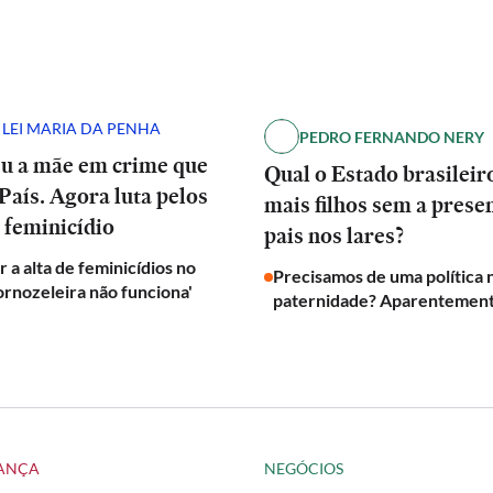
 LEI MARIA DA PENHA
PEDRO FERNANDO NERY
eu a mãe em crime que
Qual o Estado brasilei
País. Agora luta pelos
mais filhos sem a prese
 feminicídio
pais nos lares?
 a alta de feminicídios no
Precisamos de uma política 
tornozeleira não funciona'
paternidade? Aparentement
DANÇA
NEGÓCIOS