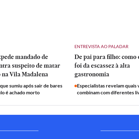
ENTREVISTA AO PALADAR
expede mandado de
De pai para filho: como
ntra suspeito de matar
foi da escassez à alta
 na Vila Madalena
gastronomia
ue sumiu após sair de bares
Especialistas revelam quais 
ulo é achado morto
combinam com diferentes li