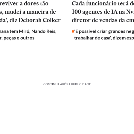
reviver a dores tão
Cada funcionário terá d
s, mudei a maneira de
100 agentes de IA na Nvi
ida', diz Deborah Colker
diretor de vendas da e
mana tem Miró, Nando Reis,
'É possível criar grandes ne
r, peças e outros
trabalhar de casa', dizem esp
CONTINUA APÓS A PUBLICIDADE