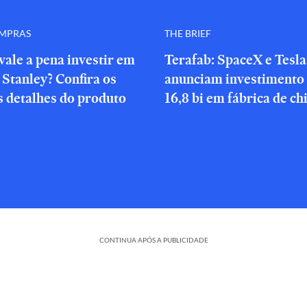
OMPRAS
THE BRIEF
vale a pena investir em
Terafab: SpaceX e Tesla
Stanley? Confira os
anunciam investimento
s detalhes do produto
16,8 bi em fábrica de ch
CONTINUA APÓS A PUBLICIDADE