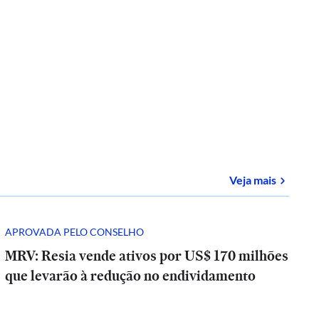
sobre
E-
Veja mais
APROVADA PELO CONSELHO
MRV: Resia vende ativos por US$ 170 milhões
que levarão à redução no endividamento