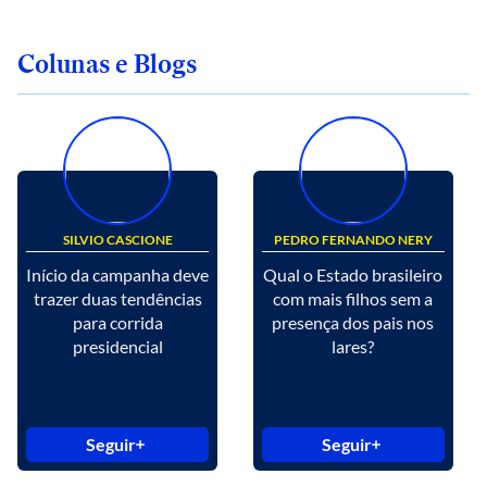
Colunas e Blogs
SILVIO CASCIONE
PEDRO FERNANDO NERY
Início da campanha deve
Qual o Estado brasileiro
trazer duas tendências
com mais filhos sem a
para corrida
presença dos pais nos
presidencial
lares?
Seguir
Seguir