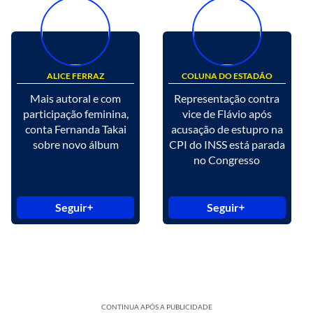
ALICE FERRAZ
COLUNA DO ESTADÃO
Mais autoral e com
Representação contra
participação feminina,
vice de Flávio após
conta Fernanda Takai
acusação de estupro na
sobre novo álbum
CPI do INSS está parada
no Congresso
Seguir
Seguir
CONTINUA APÓS A PUBLICIDADE