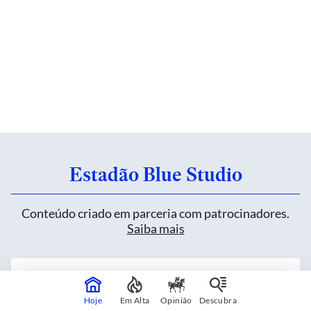
Estadão Blue Studio
Conteúdo criado em parceria com patrocinadores.
Saiba mais
Nova retroescavadeira JCB 3CX PLUS
define uma nova era nas operações de
Hoje
Em Alta
Opinião
Descubra