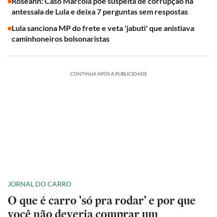
Roseann: Caso Marcola põe suspeita de corrupção na
antessala de Lula e deixa 7 perguntas sem respostas
Lula sanciona MP do frete e veta 'jabuti' que anistiava
caminhoneiros bolsonaristas
CONTINUA APÓS A PUBLICIDADE
JORNAL DO CARRO
O que é carro 'só pra rodar' e por que
você não deveria comprar um