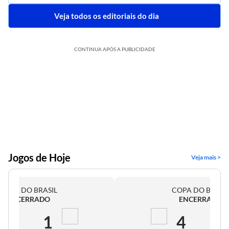
Veja todos os editoriais do dia
CONTINUA APÓS A PUBLICIDADE
Jogos de Hoje
Veja mais >
COPA DO BRASIL
COPA DO BRASI
ENCERRADO
ENCERRADO
2
1
4
0