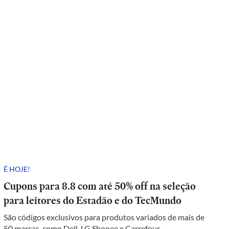
É HOJE!
Cupons para 8.8 com até 50% off na seleção
para leitores do Estadão e do TecMundo
São códigos exclusivos para produtos variados de mais de
50 marcas, como Dell, LG Shopee e Carrefour