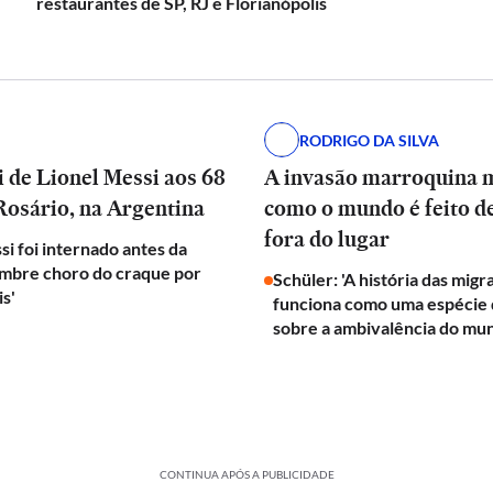
restaurantes de SP, RJ e Florianópolis
RODRIGO DA SILVA
 de Lionel Messi aos 68
A invasão marroquina 
Rosário, na Argentina
como o mundo é feito d
fora do lugar
si foi internado antes da
embre choro do craque por
Schüler: 'A história das mig
is'
funciona como uma espécie d
sobre a ambivalência do mu
CONTINUA APÓS A PUBLICIDADE