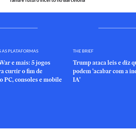
S AS PLATAFORMAS
THE BRIEF
War e mais: 5 jogos
Trump ataca leis e diz 
a curtir o fim de
podem 'acabar com a in
o PC, consoles e mobile
IA'