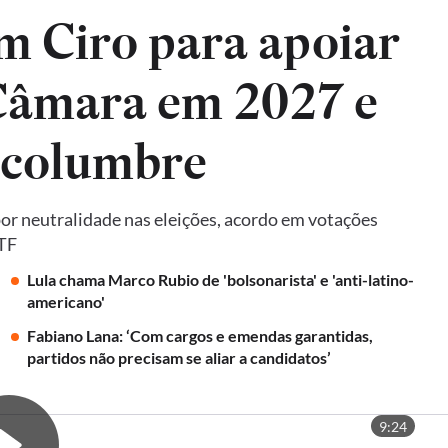
m Ciro para apoiar
 Câmara em 2027 e
lcolumbre
por neutralidade nas eleições, acordo em votações
STF
Lula chama Marco Rubio de 'bolsonarista' e 'anti-latino-
americano'
Fabiano Lana: ‘Com cargos e emendas garantidas,
partidos não precisam se aliar a candidatos’
9:24