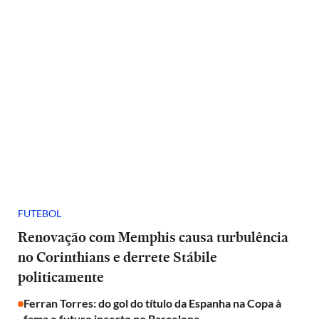
FUTEBOL
Renovação com Memphis causa turbulência
no Corinthians e derrete Stábile
politicamente
Ferran Torres: do gol do título da Espanha na Copa à
fama e futuro incerto no Barcelona