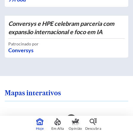
Conversys e HPE celebram parceria com
expansão internacional e foco em IA
Patrocinado por
Conversys
Mapas interativos
ra em uma ilha de
Qual é o zoneamento
Hoje
Em Alta
Opinião
Descubra